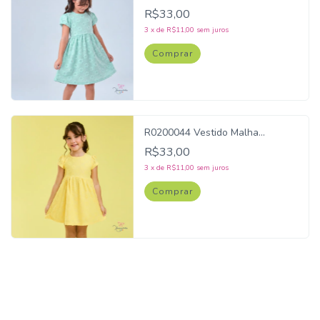
Bordado Lívia Verde
R$33,00
3
x
de
R$11,00
sem juros
Comprar
R0200044 Vestido Malha
Bordado Lívia Amarelo
R$33,00
3
x
de
R$11,00
sem juros
Comprar