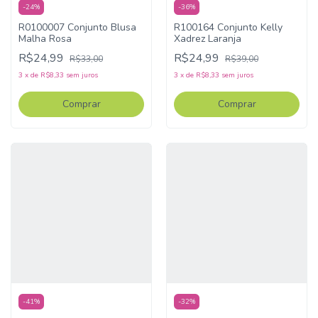
-
24
%
-
36
%
R0100007 Conjunto Blusa
R100164 Conjunto Kelly
Malha Rosa
Xadrez Laranja
R$24,99
R$24,99
R$33,00
R$39,00
3
x
de
R$8,33
sem juros
3
x
de
R$8,33
sem juros
Comprar
Comprar
-
41
%
-
32
%