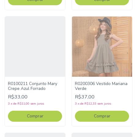
R0100211 Conjunto Mary
R0200306 Vestido Mariana
Crepe Azul Forrado
Verde
R$33,00
R$37,00
3
x
de
R$11,00
sem juros
3
x
de
R$12,33
sem juros
Comprar
Comprar