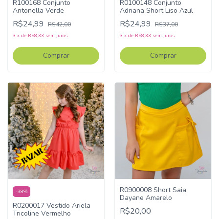
R100168 Conjunto
R0100148 Conjunto
Antonella Verde
Adriana Short Liso Azul
R$24,99
R$24,99
R$42,00
R$37,00
3
x
de
R$8,33
sem juros
3
x
de
R$8,33
sem juros
Comprar
Comprar
R0900008 Short Saia
-
38
%
Dayane Amarelo
R0200017 Vestido Ariela
R$20,00
Tricoline Vermelho