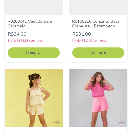
R0200041 Vestido Sara
R0100210 Conjunto Bata
Caramelo
Crepe Azul Estampado
R$34,00
R$31,00
3
x
de
R$11,33
sem juros
3
x
de
R$10,33
sem juros
Comprar
Comprar