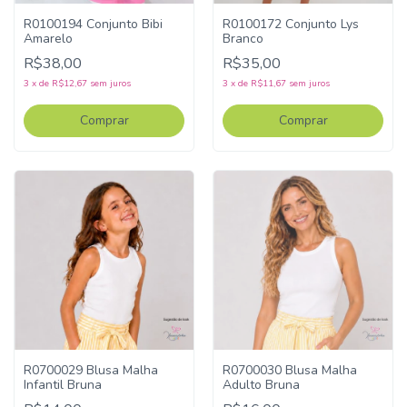
R0100194 Conjunto Bibi
R0100172 Conjunto Lys
Amarelo
Branco
R$38,00
R$35,00
3
x
de
R$12,67
sem juros
3
x
de
R$11,67
sem juros
Comprar
Comprar
R0700029 Blusa Malha
R0700030 Blusa Malha
Infantil Bruna
Adulto Bruna