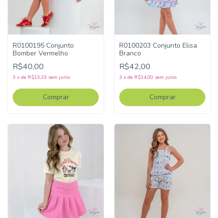
R0100195 Conjunto
R0100203 Conjunto Elisa
Bomber Vermelho
Branco
R$40,00
R$42,00
3
x
de
R$13,33
sem juros
3
x
de
R$14,00
sem juros
Comprar
Comprar