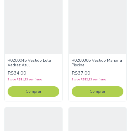
R0200045 Vestido Lola
R0200306 Vestido Mariana
Xadrez Azul
Piscina
R$34,00
R$37,00
3
x
de
R$11,33
sem juros
3
x
de
R$12,33
sem juros
Comprar
Comprar