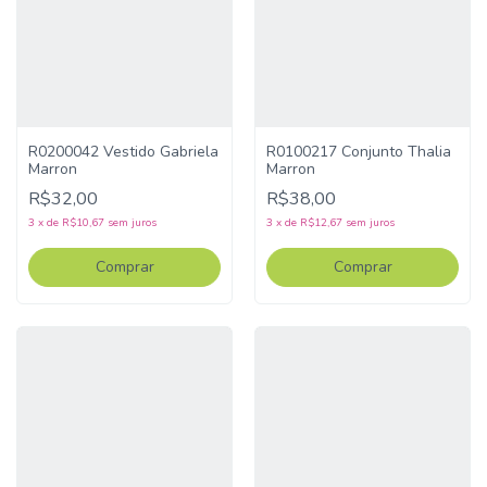
R0200042 Vestido Gabriela
R0100217 Conjunto Thalia
Marron
Marron
R$32,00
R$38,00
3
x
de
R$10,67
sem juros
3
x
de
R$12,67
sem juros
Comprar
Comprar