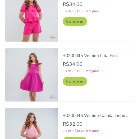
R$34,00
3
x
de
R$11,33
sem juros
Comprar
R0200045 Vestido Lola Pink
R$34,00
3
x
de
R$11,33
sem juros
Comprar
R0200046 Vestido Camila Linho
Rosa
R$32,00
3
x
de
R$10,67
sem juros