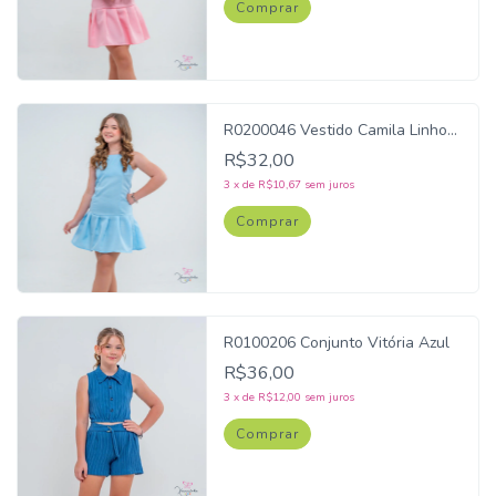
Comprar
R0200046 Vestido Camila Linho
Azul
R$32,00
3
x
de
R$10,67
sem juros
Comprar
R0100206 Conjunto Vitória Azul
R$36,00
3
x
de
R$12,00
sem juros
Comprar