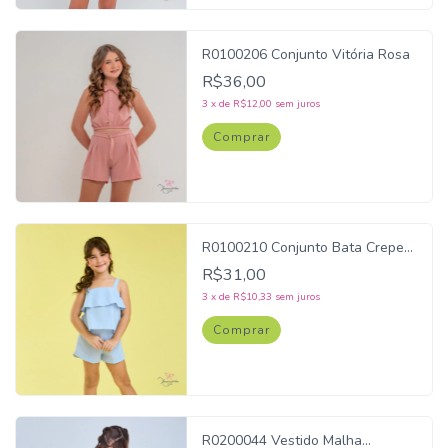
R0100206 Conjunto Vitória Rosa
R$36,00
3
x
de
R$12,00
sem juros
Comprar
R0100210 Conjunto Bata Crepe
Azul Claro
R$31,00
3
x
de
R$10,33
sem juros
Comprar
R0200044 Vestido Malha