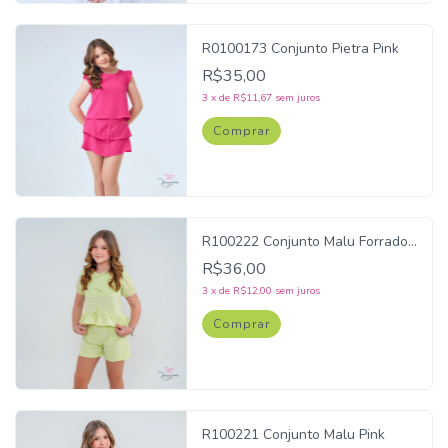
R0100173 Conjunto Pietra Pink
R$35,00
3
x
de
R$11,67
sem juros
Comprar
R100222 Conjunto Malu Forrado
Verde
R$36,00
3
x
de
R$12,00
sem juros
Comprar
R100221 Conjunto Malu Pink