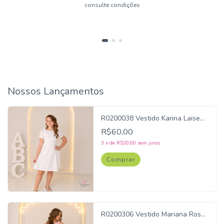
consulte condições
Nossos Lançamentos
R0200038 Vestido Karina Laise
Off
R$60,00
3
x
de
R$20,00
sem juros
Comprar
R0200306 Vestido Mariana Rosa
Bebe