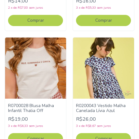
R$14,00
R$16,00
2
x
de
R$7,00
sem juros
3
x
de
R$5,33
sem juros
Comprar
Comprar
R0700028 Blusa Malha
R0200043 Vestido Malha
Infantil Thalia Off
Canelada Lívia Azul
R$19,00
R$26,00
3
x
de
R$6,33
sem juros
3
x
de
R$8,67
sem juros
Comprar
Comprar