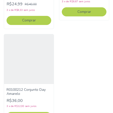
3
x
de
R$6,67
sem juros
R$24,99
R$40,00
3
x
de
R$8,33
sem juros
Comprar
Comprar
R0100212 Conjunto Day
Amarelo
R$36,00
3
x
de
R$12,00
sem juros