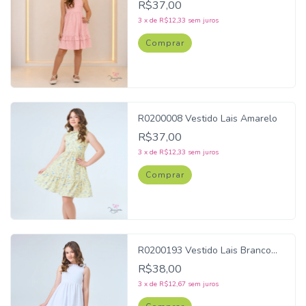
R$37,00
3
x
de
R$12,33
sem juros
Comprar
R0200008 Vestido Lais Amarelo
R$37,00
3
x
de
R$12,33
sem juros
Comprar
R0200193 Vestido Lais Branco
Forrado
R$38,00
3
x
de
R$12,67
sem juros